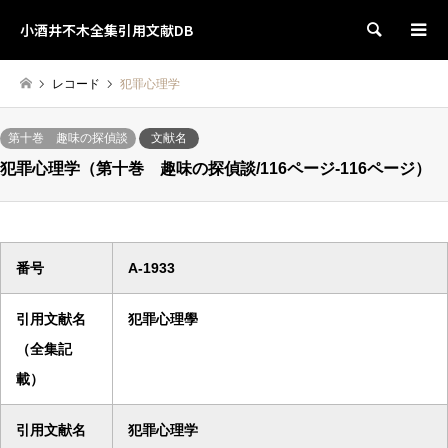
小酒井不木全集引用文献DB
検索
レコード
犯罪心理学
第十巻 趣味の探偵談
文献名
犯罪心理学（第十巻 趣味の探偵談/116ページ-116ページ）
番号
A-1933
引用文献名
犯罪心理學
（全集記
載）
引用文献名
犯罪心理学