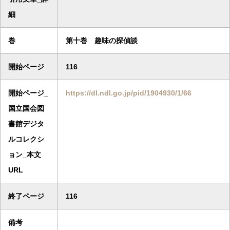
細
巻
第十巻 趣味の探偵談
開始ページ
116
開始ページ_
https://dl.ndl.go.jp/pid/1904930/1/66
国立国会図
書館デジタ
ルコレクシ
ョン_本文
URL
終了ページ
116
備考