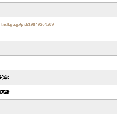
dl.ndl.go.jp/pid/1904930/1/69
探偵談
偵茶話