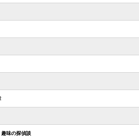
章
 趣味の探偵談