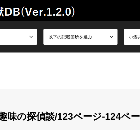
以下の記載箇所を選ぶ
小酒
味の探偵談/123ページ-124ペ