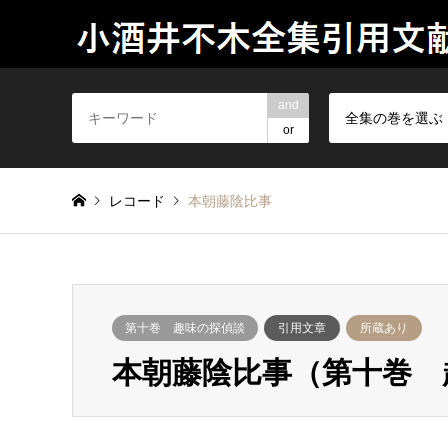
and
全集の巻を選ぶ
or
レコード
本朝藤陰比事
第十巻 趣味の探偵談
引用文章
所蔵あり
本朝藤陰比事（第十巻 趣