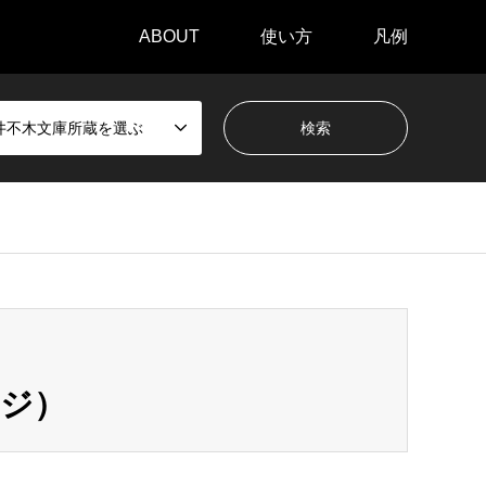
ABOUT
使い方
凡例
井不木文庫所蔵を選ぶ
ージ）