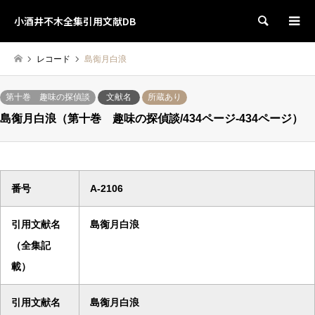
小酒井不木全集引用文献DB
検索
レコード
島鵆月白浪
第十巻 趣味の探偵談
文献名
所蔵あり
島鵆月白浪（第十巻 趣味の探偵談/434ページ-434ページ）
番号
A-2106
引用文献名
島鵆月白浪
（全集記
載）
引用文献名
島鵆月白浪