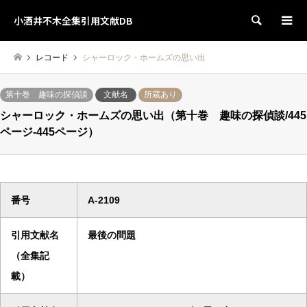
小酒井不木全集引用文献DB
検索
レコード
シャーロック・ホームズの思い出
第十巻 趣味の探偵談
文献名
所蔵あり
シャーロック・ホームズの思い出（第十巻 趣味の探偵談/445
ページ-445ページ）
番号
A-2109
引用文献名
最後の問題
（全集記
載）