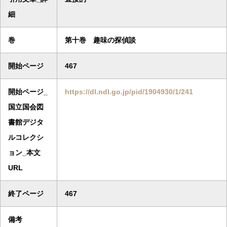
細
巻
第十巻 趣味の探偵談
開始ページ
467
開始ページ_
https://dl.ndl.go.jp/pid/1904930/1/241
国立国会図
書館デジタ
ルコレクシ
ョン_本文
URL
終了ページ
467
備考