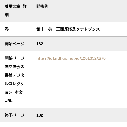
引用文章_詳
間接的
細
巻
第十一巻 三面座談及タナトプシス
開始ページ
132
開始ページ_
https://dl.ndl.go.jp/pid/1261332/1/76
国立国会図
書館デジタ
ルコレクシ
ョン_本文
URL
終了ページ
132