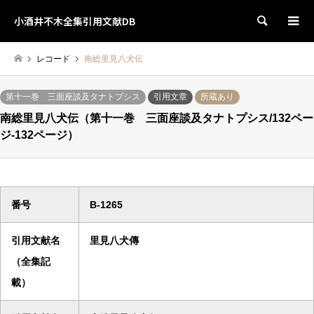
小酒井不木全集引用文献DB
検索
レコード
南総里見八犬伝
第十一巻 三面座談及タナトプシス
引用文章
所蔵あり
南総里見八犬伝（第十一巻 三面座談及タナトプシス/132ペー
ジ-132ページ）
番号
B-1265
引用文献名
里見八犬傳
（全集記
載）