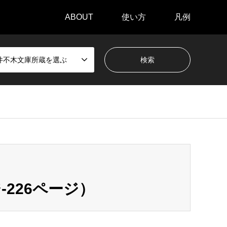
ABOUT
使い方
凡例
井不木文庫所蔵を選ぶ
226ページ）