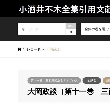
and
全集の巻を選ぶ
or
レコード
大岡政談
第十一巻 三面座談及タナトプシス
文献名
所
大岡政談（第十一巻 三面