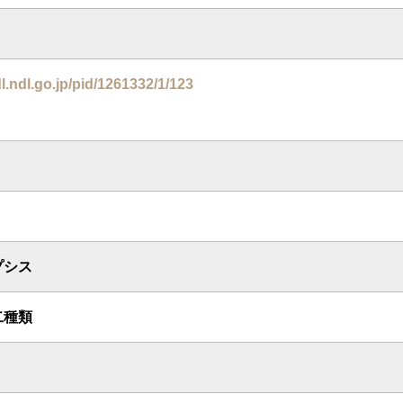
dl.ndl.go.jp/pid/1261332/1/123
プシス
二種類