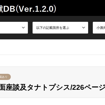
以下の記載箇所を選ぶ
小酒
蔵あり
座談及タナトプシス/226ページ-