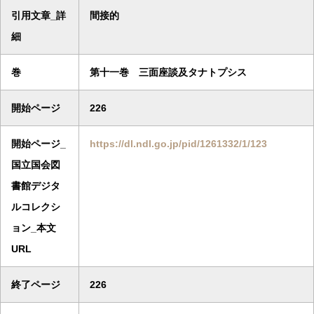
引用文章_詳
間接的
細
巻
第十一巻 三面座談及タナトプシス
開始ページ
226
開始ページ_
https://dl.ndl.go.jp/pid/1261332/1/123
国立国会図
書館デジタ
ルコレクシ
ョン_本文
URL
終了ページ
226