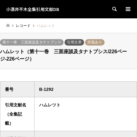
小酒井不木全集引用文献DB
検索
レコード
ハムレット
第十一巻 三面座談及タナトプシス
引用文章
所蔵あり
ハムレット（第十一巻 三面座談及タナトプシス/226ペー
ジ-226ページ）
番号
B-1292
引用文献名
ハムレツト
（全集記
載）