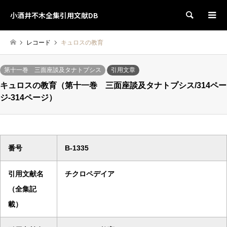
小酒井不木全集引用文献DB
検索
レコード
キュロスの教育
第十一巻 三面座談及タナトプシス
引用文章
キュロスの教育（第十一巻 三面座談及タナトプシス/314ペー
ジ-314ページ）
番号
B-1335
引用文献名
チクロペデイア
（全集記
載）