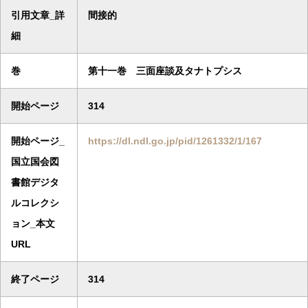
引用文章_詳
間接的
細
巻
第十一巻 三面座談及タナトプシス
開始ページ
314
開始ページ_
https://dl.ndl.go.jp/pid/1261332/1/167
国立国会図
書館デジタ
ルコレクシ
ョン_本文
URL
終了ページ
314