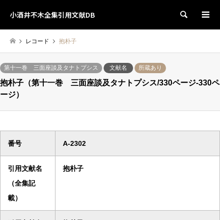
小酒井不木全集引用文献DB
検索
レコード
抱朴子
第十一巻 三面座談及タナトプシス
文献名
所蔵あり
抱朴子（第十一巻 三面座談及タナトプシス/330ページ-330ペ
ージ）
番号
A-2302
引用文献名
抱朴子
（全集記
載）