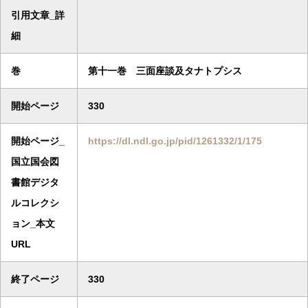
引用文章_詳
細
巻
第十一巻 三面座談及タナトプシス
開始ページ
330
開始ページ_
https://dl.ndl.go.jp/pid/1261332/1/175
国立国会図
書館デジタ
ルコレクシ
ョン_本文
URL
終了ページ
330