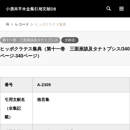
小酒井不木全集引用文献DB
検索
レコード
ヒッポクラテス集典
第十一巻 三面座談及タナトプシス
文献名
ヒッポクラテス集典（第十一巻 三面座談及タナトプシス/340
ページ-340ページ）
番号
A-2309
引用文献名
格言集
（全集記
載）