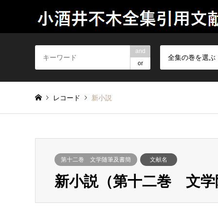
and
全集の巻を選ぶ
or
レコード
新小説
第十二巻 文学随筆及書簡
文献名
新小説（第十二巻 文学随