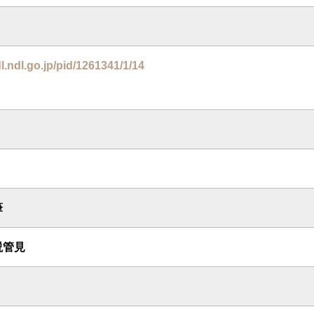
dl.ndl.go.jp/pid/1261341/1/14
筆
説管見