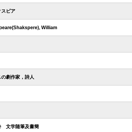
クスピア
eare(Shakspere), William
スの劇作家，詩人
巻 文学随筆及書簡