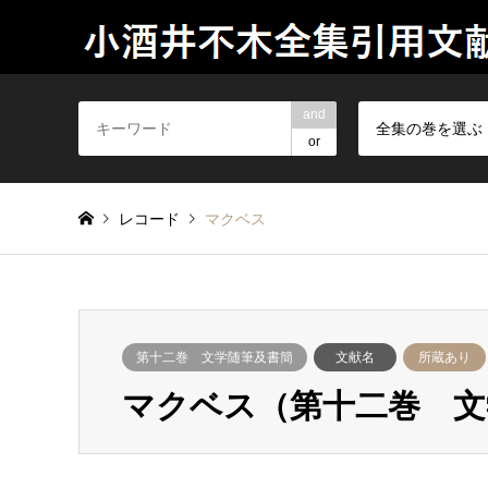
and
全集の巻を選ぶ
or
レコード
マクベス
第十二巻 文学随筆及書簡
文献名
所蔵あり
マクベス（第十二巻 文学