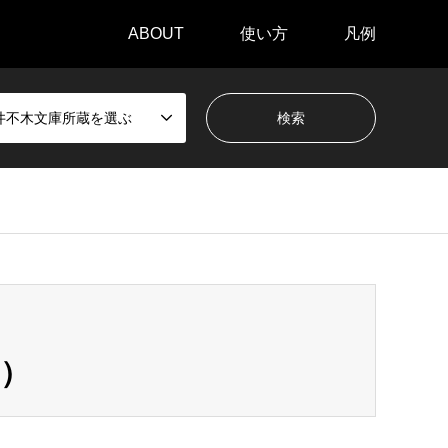
ABOUT
使い方
凡例
井不木文庫所蔵を選ぶ
ジ）