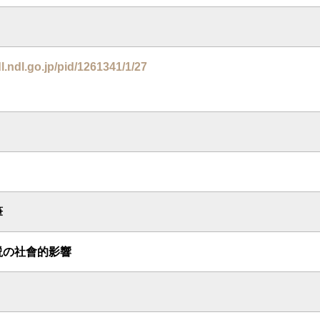
dl.ndl.go.jp/pid/1261341/1/27
筆
説の社會的影響