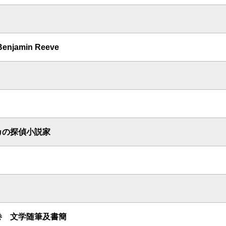
Benjamin Reeve
カの探偵小説家
巻 文学随筆及書簡