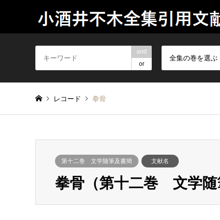
and
全集の巻を選ぶ
or
レコード
拳骨
第十二巻 文学随筆及書簡
文献名
拳骨（第十二巻 文学随筆