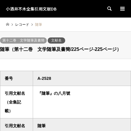
小酒井不木全集引用文献DB
検索
レコード
随筆
第十二巻 文学随筆及書簡
文献名
随筆（第十二巻 文学随筆及書簡/225ページ-225ページ）
番号
A-2528
引用文献名
『隨筆』の八月號
（全集記
載）
引用文献名
随筆