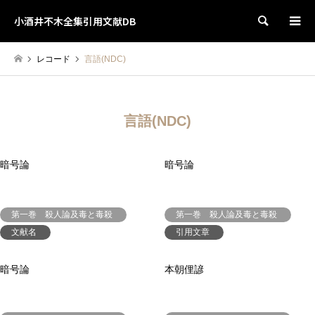
小酒井不木全集引用文献DB
検索
レコード
言語(NDC)
言語(NDC)
暗号論
暗号論
第一巻 殺人論及毒と毒殺
第一巻 殺人論及毒と毒殺
文献名
引用文章
暗号論
本朝俚諺