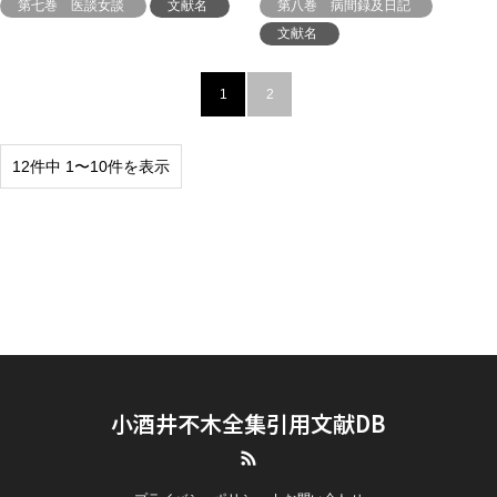
第七巻 医談女談
文献名
第八巻 病間録及日記
文献名
1
2
12件中 1〜10件を表示
小酒井不木全集引用文献DB
RSS