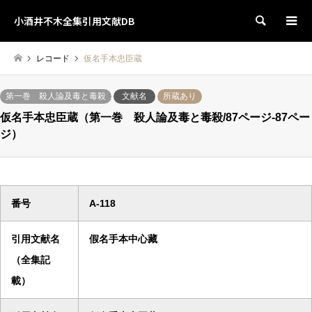
小酒井不木全集引用文献DB
検索
レコード
仮名手本忠臣蔵
第一巻 殺人論及毒と毒殺
文献名
所蔵あり
仮名手本忠臣蔵（第一巻 殺人論及毒と毒殺/87ページ-87ペー
ジ）
番号
A-118
引用文献名
假名手本中心藏
（全集記
載）