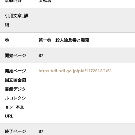
記載内容
文献名
引用文章_詳
細
巻
第一巻 殺人論及毒と毒殺
開始ページ
87
開始ページ_
https://dl.ndl.go.jp/pid/1172612/1/51
国立国会図
書館デジタ
ルコレクシ
ョン_本文
URL
終了ページ
87