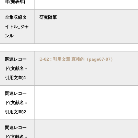
年(発表年)
全集収録タ
研究随筆
イトル_ジャ
ンル
関連レコー
B-82 : 引用文章 直接的（page87-87）
ド(文献名⇔
引用文章)1
関連レコー
ド(文献名⇔
引用文章)2
関連レコー
ド(文献名⇔