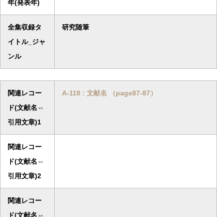
年(発表年)
全集収録タ
研究随筆
イトル_ジャ
ンル
関連レコー
A-118 : 文献名 （page87-87）
ド(文献名⇔
引用文章)1
関連レコー
ド(文献名⇔
引用文章)2
関連レコー
ド(文献名⇔