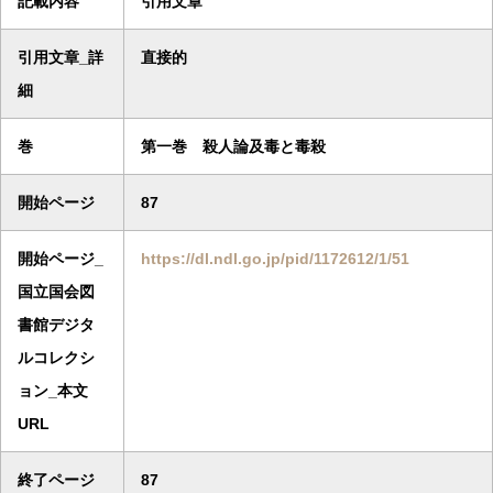
記載内容
引用文章
引用文章_詳
直接的
細
巻
第一巻 殺人論及毒と毒殺
開始ページ
87
開始ページ_
https://dl.ndl.go.jp/pid/1172612/1/51
国立国会図
書館デジタ
ルコレクシ
ョン_本文
URL
終了ページ
87