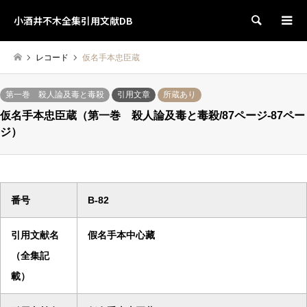
小酒井不木全集引用文献DB
検索
レコード
仮名手本忠臣蔵
第一巻 殺人論及毒と毒殺
引用文章
所蔵あり
仮名手本忠臣蔵（第一巻 殺人論及毒と毒殺/87ページ-87ペー
ジ）
番号
B-82
引用文献名
假名手本中心藏
（全集記
載）