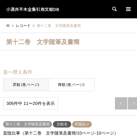
小酒井不木全集引用文献DB
検索
レコード
第十二巻 文学随筆及書簡
第十二巻 文学随筆及書簡
並べ替え条件
昇順 (巻,ページ)
降順 (巻,ページ)
306件中 11〜20件を表示


第十二巻 文学随筆及書簡
文献名
所蔵あり
棠陰比事（第十二巻 文学随筆及書簡/10ページ-10ページ）